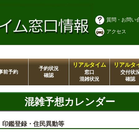
質問・お問い
アクセス
リアルタイム
リアルタ
予約状況
事前予約
窓口
交付状
確認
混雑状況
確認
混雑予想カレンダー
ナ・印鑑登録・住民異動等