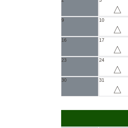
2
3
△
9
10
△
16
17
△
23
24
△
30
31
△