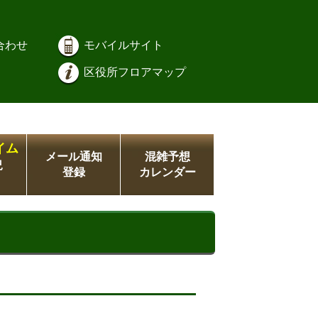
合わせ
モバイルサイト
区役所フロアマップ
イム
メール通知
混雑予想
況
登録
カレンダー