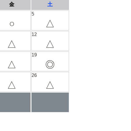
金
土
5
○
△
12
△
△
19
△
◎
26
△
△