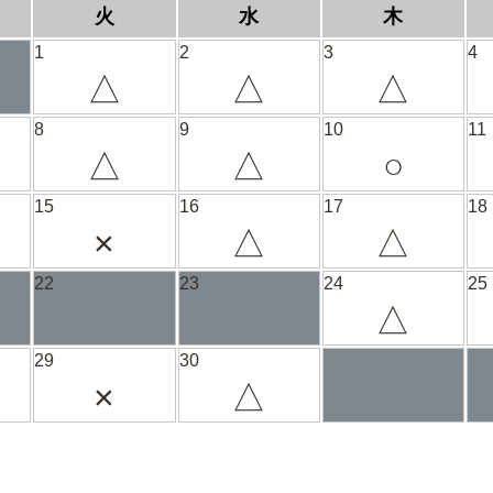
火
水
木
1
2
3
4
△
△
△
8
9
10
11
△
△
○
15
16
17
18
×
△
△
22
23
24
25
△
29
30
×
△