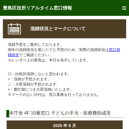
トップページへ
豊島区役所リアルタイム窓口情報
ご利用方法
混雑状況とマークについて
事前予約
混雑予想をご案内しております。
予約状況確認
例年の混雑状況を基にたてた予想のため、実際の混雑状況は
窓口混
雑状況
でご確認ください。
リアルタイム
窓口混雑状況
カレンダー上の黄色は、本日を表示しています。
リアルタイム
交付状況確認
◎：比較的混雑しないと思われます。
○：混雑が予想されます。
△：大変混雑が予想されます。
メール通知登録
×：繁忙期につき大変混雑いたします。
※マークのない日付は、窓口業務を行っておりません。
混雑予想カレンダー
本庁舎 4F 10番窓口 子どもの手当・医療費助成等
2026 年 8 月