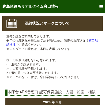
トップページへ
豊島区役所リアルタイム窓口情報
ご利用方法
混雑状況とマークについて
事前予約
混雑予想をご案内しております。
予約状況確認
例年の混雑状況を基にたてた予想のため、実際の混雑状況は
窓口混
雑状況
でご確認ください。
リアルタイム
窓口混雑状況
カレンダー上の黄色は、本日を表示しています。
リアルタイム
交付状況確認
◎：比較的混雑しないと思われます。
○：混雑が予想されます。
△：大変混雑が予想されます。
メール通知登録
×：繁忙期につき大変混雑いたします。
※マークのない日付は、窓口業務を行っておりません。
混雑予想カレンダー
本庁舎 4F 9番窓口 認可保育施設 入園・転園・相談
2026 年 8 月