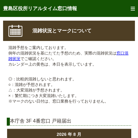
トップページへ
豊島区役所リアルタイム窓口情報
ご利用方法
混雑状況とマークについて
事前予約
混雑予想をご案内しております。
予約状況確認
例年の混雑状況を基にたてた予想のため、実際の混雑状況は
窓口混
雑状況
でご確認ください。
リアルタイム
窓口混雑状況
カレンダー上の黄色は、本日を表示しています。
リアルタイム
交付状況確認
◎：比較的混雑しないと思われます。
○：混雑が予想されます。
△：大変混雑が予想されます。
メール通知登録
×：繁忙期につき大変混雑いたします。
※マークのない日付は、窓口業務を行っておりません。
混雑予想カレンダー
本庁舎 3F 4番窓口 戸籍届出
2026 年 8 月