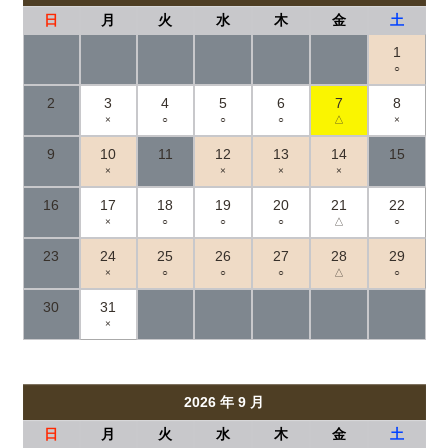
日
月
火
水
木
金
土
1
○
2
3
4
5
6
7
8
×
○
○
○
△
×
9
10
11
12
13
14
15
×
×
×
×
16
17
18
19
20
21
22
×
○
○
○
△
○
23
24
25
26
27
28
29
×
○
○
○
△
○
30
31
×
2026 年 9 月
日
月
火
水
木
金
土