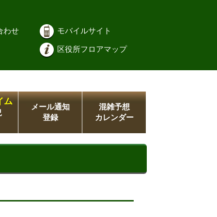
合わせ
モバイルサイト
区役所フロアマップ
イム
メール通知
混雑予想
況
登録
カレンダー