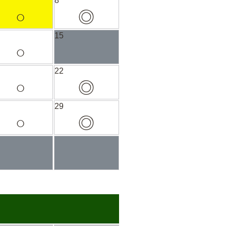
8
○
◎
15
○
22
○
◎
29
○
◎