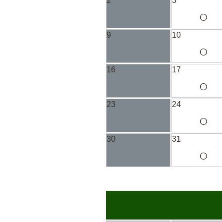
2
3
○
9
10
○
16
17
○
23
24
○
30
31
○