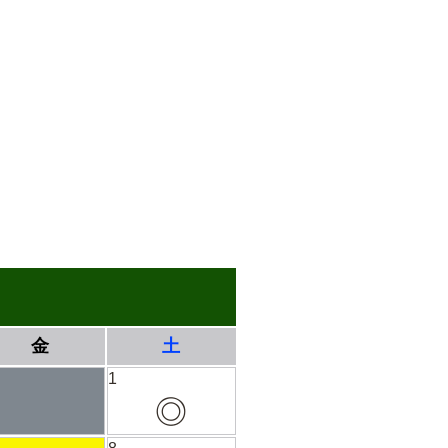
金
土
1
◎