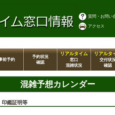
質問・お問い
アクセス
リアルタイム
リアルタ
予約状況
事前予約
窓口
交付状
確認
混雑状況
確認
混雑予想カレンダー
票、印鑑証明等