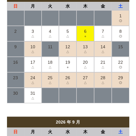
日
月
火
水
木
金
土
1
◎
2
3
4
5
6
7
8
△
△
△
○
△
◎
9
10
11
12
13
14
15
△
△
△
△
16
17
18
19
20
21
22
△
△
○
△
△
◎
23
24
25
26
27
28
29
△
△
△
△
△
◎
30
31
△
2026 年 9 月
日
月
火
水
木
金
土