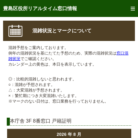
トップページへ
豊島区役所リアルタイム窓口情報
ご利用方法
混雑状況とマークについて
事前予約
混雑予想をご案内しております。
予約状況確認
例年の混雑状況を基にたてた予想のため、実際の混雑状況は
窓口混
雑状況
でご確認ください。
リアルタイム
窓口混雑状況
カレンダー上の黄色は、本日を表示しています。
リアルタイム
交付状況確認
◎：比較的混雑しないと思われます。
○：混雑が予想されます。
△：大変混雑が予想されます。
メール通知登録
×：繁忙期につき大変混雑いたします。
※マークのない日付は、窓口業務を行っておりません。
混雑予想カレンダー
本庁舎 3F 8番窓口 戸籍証明
2026 年 8 月