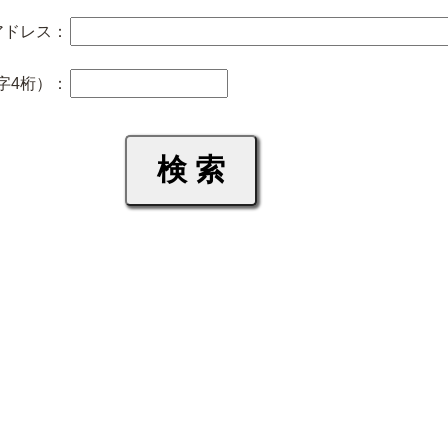
アドレス：
字4桁）：