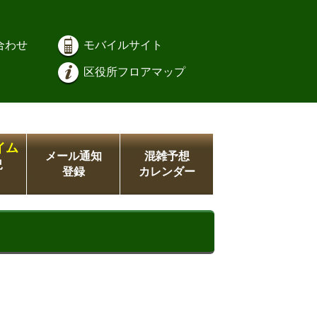
合わせ
モバイルサイト
区役所フロアマップ
イム
メール通知
混雑予想
況
登録
カレンダー