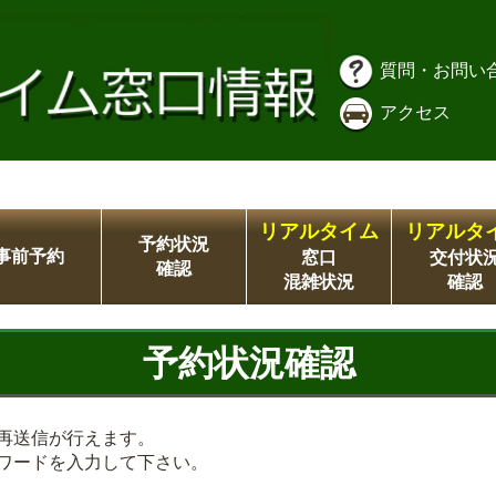
質問・お問い
アクセス
リアルタイム
リアルタ
予約状況
事前予約
窓口
交付状
確認
混雑状況
確認
予約状況確認
再送信が行えます。
ワードを入力して下さい。