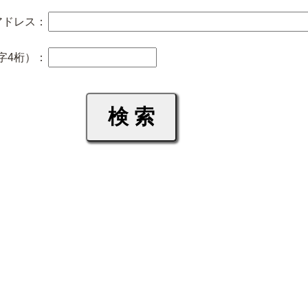
アドレス：
字4桁）：