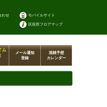
合わせ
モバイルサイト
区役所フロアマップ
イム
メール通知
混雑予想
況
登録
カレンダー