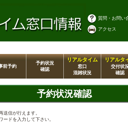
質問・お問い
アクセス
リアルタイム
リアルタ
予約状況
事前予約
窓口
交付状
確認
混雑状況
確認
予約状況確認
再送信が行えます。
ワードを入力して下さい。