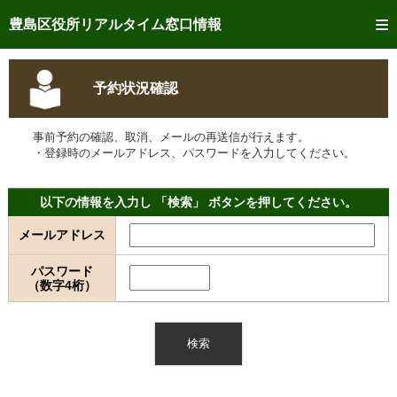
トップページへ
豊島区役所リアルタイム窓口情報
ご利用方法
予約状況確認
事前予約
事前予約の確認、取消、メールの再送信が行えます。
予約状況確認
・登録時のメールアドレス、パスワードを入力してください。
リアルタイム
窓口混雑状況
以下の情報を入力し 「検索」 ボタンを押してください。
リアルタイム
交付状況確認
メールアドレス
メール通知登録
パスワード
（数字4桁）
混雑予想カレンダー