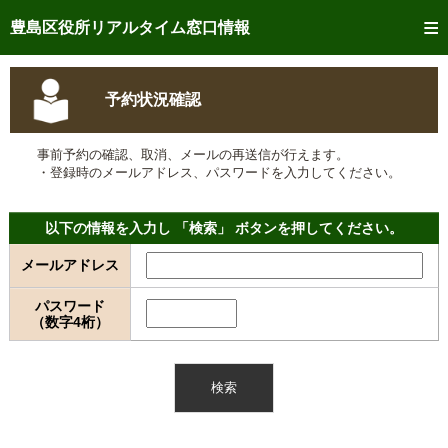
トップページへ
豊島区役所リアルタイム窓口情報
ご利用方法
予約状況確認
事前予約
事前予約の確認、取消、メールの再送信が行えます。
予約状況確認
・登録時のメールアドレス、パスワードを入力してください。
リアルタイム
窓口混雑状況
以下の情報を入力し 「検索」 ボタンを押してください。
リアルタイム
交付状況確認
メールアドレス
メール通知登録
パスワード
（数字4桁）
混雑予想カレンダー