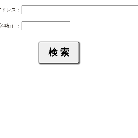
アドレス：
字4桁）：