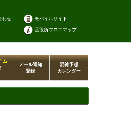
合わせ
モバイルサイト
区役所フロアマップ
イム
メール通知
混雑予想
況
登録
カレンダー