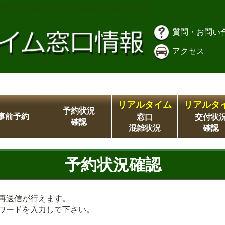
質問・お問い
アクセス
リアルタイム
リアルタ
予約状況
事前予約
窓口
交付状
確認
混雑状況
確認
予約状況確認
再送信が行えます。
ワードを入力して下さい。