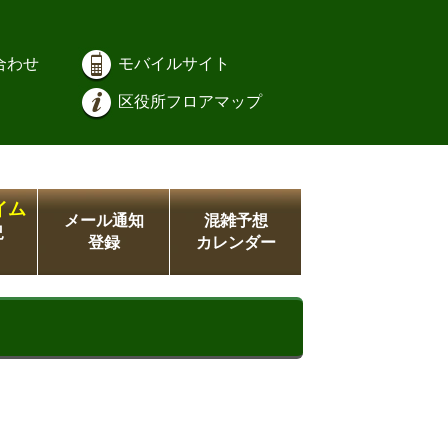
合わせ
モバイルサイト
区役所フロアマップ
イム
メール通知
混雑予想
況
登録
カレンダー