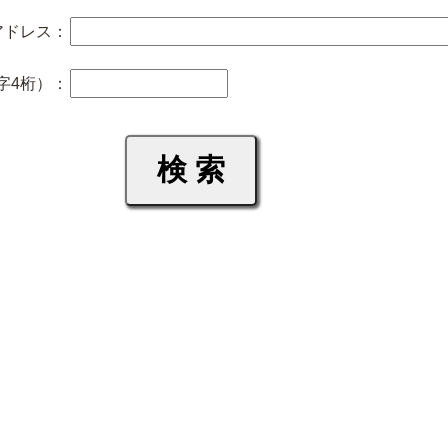
アドレス：
字4桁）：