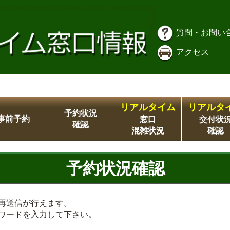
質問・お問い
アクセス
リアルタイム
リアルタ
予約状況
事前予約
窓口
交付状
確認
混雑状況
確認
予約状況確認
再送信が行えます。
ワードを入力して下さい。