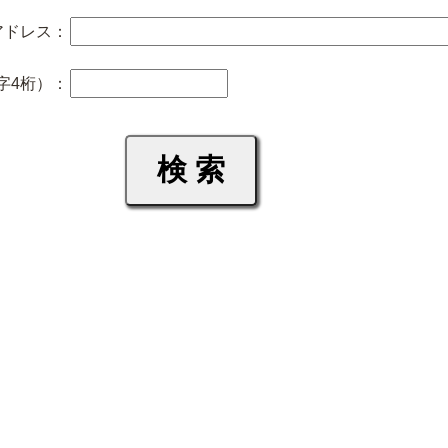
アドレス：
字4桁）：