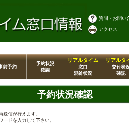
質問・お問い
アクセス
リアルタイム
リアルタ
予約状況
事前予約
窓口
交付状
確認
混雑状況
確認
予約状況確認
再送信が行えます。
ワードを入力して下さい。