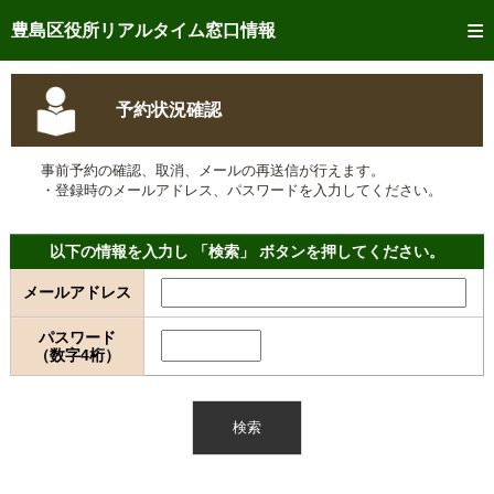
トップページへ
豊島区役所リアルタイム窓口情報
ご利用方法
予約状況確認
事前予約
事前予約の確認、取消、メールの再送信が行えます。
予約状況確認
・登録時のメールアドレス、パスワードを入力してください。
リアルタイム
窓口混雑状況
以下の情報を入力し 「検索」 ボタンを押してください。
リアルタイム
交付状況確認
メールアドレス
メール通知登録
パスワード
（数字4桁）
混雑予想カレンダー