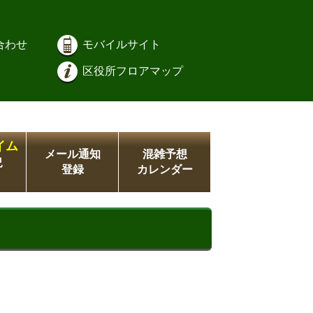
合わせ
モバイルサイト
区役所フロアマップ
イム
メール通知
混雑予想
況
登録
カレンダー