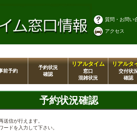
質問・お問い
アクセス
リアルタイム
リアルタ
予約状況
事前予約
窓口
交付状
確認
混雑状況
確認
予約状況確認
再送信が行えます。
ワードを入力して下さい。