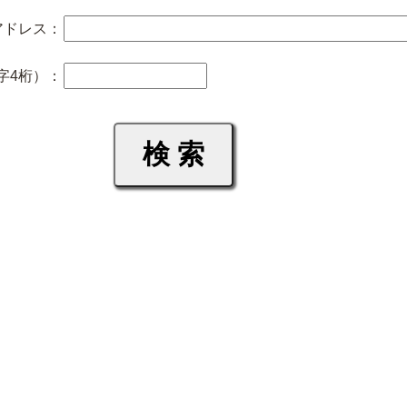
アドレス：
字4桁）：