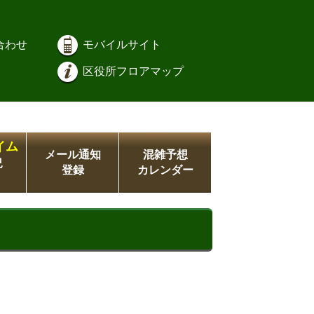
合わせ
モバイルサイト
区役所フロアマップ
イム
メール通知
混雑予想
況
登録
カレンダー