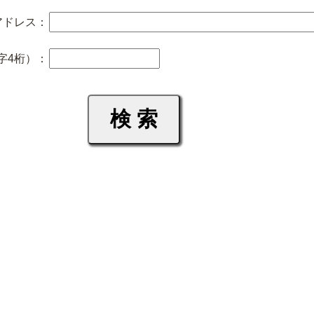
アドレス：
字4桁）：