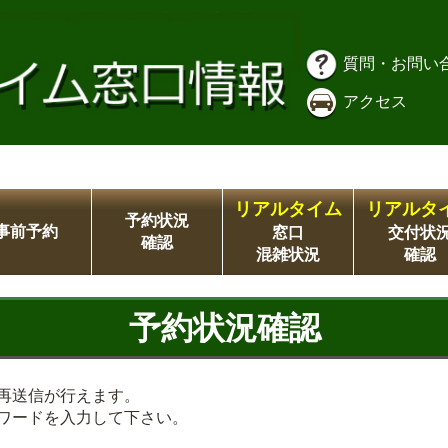
質問・お問い
アクセス
リアルタイム
リアルタ
予約状況
事前予約
窓口
交付状
確認
混雑状況
確認
予約状況確認
再送信が行えます。
ワードを入力して下さい。