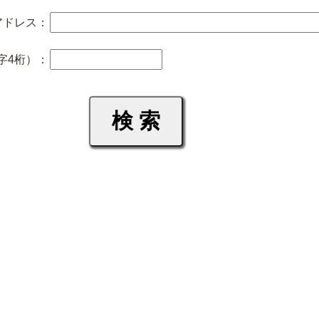
アドレス：
字4桁）：