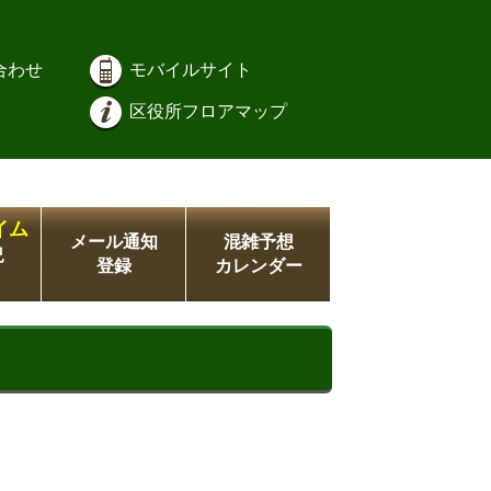
合わせ
モバイルサイト
区役所フロアマップ
イム
メール通知
混雑予想
況
登録
カレンダー