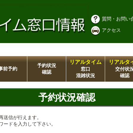
質問・お問い
アクセス
リアルタイム
リアルタ
予約状況
事前予約
窓口
交付状
確認
混雑状況
確認
予約状況確認
再送信が行えます。
ワードを入力して下さい。