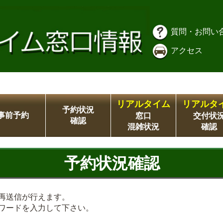
質問・お問い
アクセス
リアルタイム
リアルタ
予約状況
事前予約
窓口
交付状
確認
混雑状況
確認
予約状況確認
再送信が行えます。
ワードを入力して下さい。