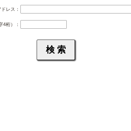
アドレス：
字4桁）：