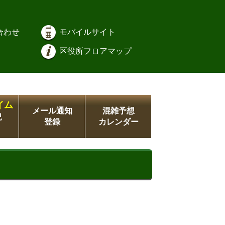
合わせ
モバイルサイト
区役所フロアマップ
イム
メール通知
混雑予想
況
登録
カレンダー