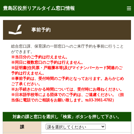
トップページへ
豊島区役所リアルタイム窓口情報
ご利用方法
事前予約
事前予約
総合窓口課、保育課の一部窓口へのご来庁予約を事前に行うこと
予約状況確認
ができます。
※当日分のご予約は行えません。
リアルタイム
窓口混雑状況
※同日に複数窓口のご予約は行えません。
※証明書(住民票・戸籍謄本等)及びマイナンバーカード関連のご
予約は行えません。
リアルタイム
交付状況確認
※事前予約は、受付時間のご予約となっております。あらかじめ
ご了承ください。
メール通知登録
※お手続きにかかる時間については、受付時にお尋ねください。
※日本語学校等による団体でのご予約は、ご遠慮ください。（担
当係に電話でのご相談をお願い致します。℡03-3981-4782）
混雑予想カレンダー
対象の課と窓口を選択し「検索」ボタンを押して下さい。
課