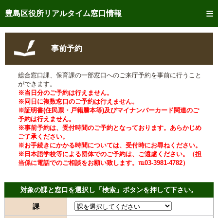
トップページへ
豊島区役所リアルタイム窓口情報
ご利用方法
事前予約
事前予約
総合窓口課、保育課の一部窓口へのご来庁予約を事前に行うこと
予約状況確認
ができます。
※当日分のご予約は行えません。
リアルタイム
窓口混雑状況
※同日に複数窓口のご予約は行えません。
※証明書(住民票・戸籍謄本等)及びマイナンバーカード関連のご
予約は行えません。
リアルタイム
交付状況確認
※事前予約は、受付時間のご予約となっております。あらかじめ
ご了承ください。
メール通知登録
※お手続きにかかる時間については、受付時にお尋ねください。
※日本語学校等による団体でのご予約は、ご遠慮ください。（担
当係に電話でのご相談をお願い致します。℡03-3981-4782）
混雑予想カレンダー
対象の課と窓口を選択し「検索」ボタンを押して下さい。
課