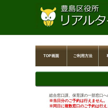
TOP画面
ご利用方法
総合窓口課、保育課の一部窓口へ
※当日分のご予約は行えません。
※同日に複数窓口のご予約は行え