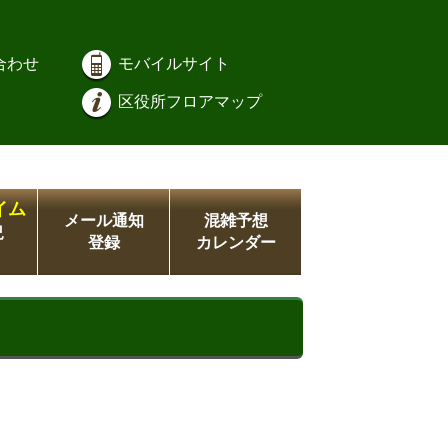
合わせ
モバイルサイト
区役所フロアマップ
イム
メール通知
混雑予想
況
登録
カレンダー