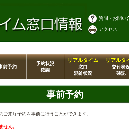
質問・お問い
アクセス
リアルタイム
リアルタ
予約状況
事前予約
窓口
交付状
確認
混雑状況
確認
事前予約
のご来庁予約を事前に行うことができます。
ません。