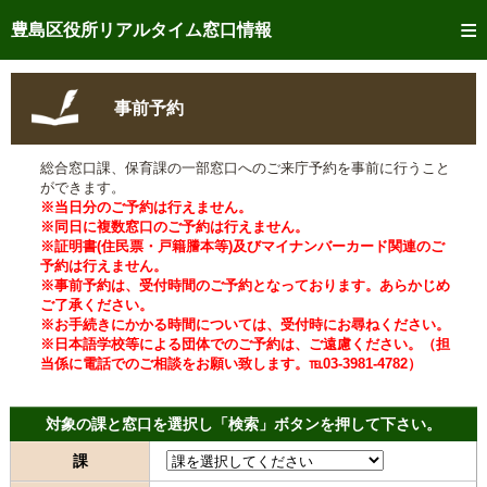
トップページへ
豊島区役所リアルタイム窓口情報
ご利用方法
事前予約
事前予約
総合窓口課、保育課の一部窓口へのご来庁予約を事前に行うこと
予約状況確認
ができます。
※当日分のご予約は行えません。
リアルタイム
窓口混雑状況
※同日に複数窓口のご予約は行えません。
※証明書(住民票・戸籍謄本等)及びマイナンバーカード関連のご
予約は行えません。
リアルタイム
交付状況確認
※事前予約は、受付時間のご予約となっております。あらかじめ
ご了承ください。
メール通知登録
※お手続きにかかる時間については、受付時にお尋ねください。
※日本語学校等による団体でのご予約は、ご遠慮ください。（担
当係に電話でのご相談をお願い致します。℡03-3981-4782）
混雑予想カレンダー
対象の課と窓口を選択し「検索」ボタンを押して下さい。
課