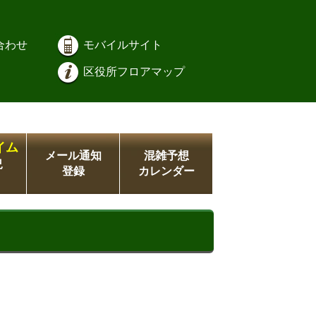
合わせ
モバイルサイト
区役所フロアマップ
イム
メール通知
混雑予想
況
登録
カレンダー