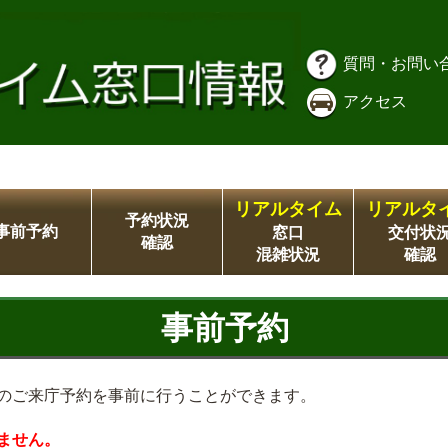
質問・お問い
アクセス
リアルタイム
リアルタ
予約状況
事前予約
窓口
交付状
確認
混雑状況
確認
事前予約
のご来庁予約を事前に行うことができます。
ません。