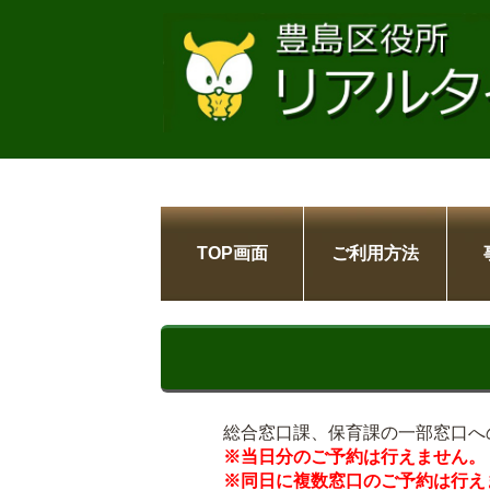
TOP画面
ご利用方法
総合窓口課、保育課の一部窓口へ
※当日分のご予約は行えません。
※同日に複数窓口のご予約は行え