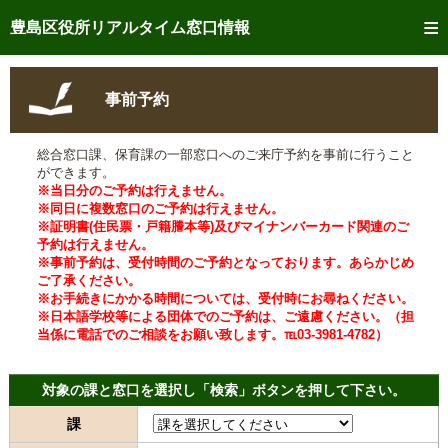
トップページへ
豊島区役所リアルタイム窓口情報
ご利用方法
事前予約
事前予約
総合窓口課、保育課の一部窓口へのご来庁予約を事前に行うこと
予約状況確認
ができます。
※当日分のご予約は行えません。
リアルタイム
窓口混雑状況
※同日に複数窓口のご予約は行えません。
※証明書(住民票・戸籍謄本等)及びマイナンバーカード関連のご
予約は行えません。
リアルタイム
交付状況確認
※事前予約は、受付時間のご予約となっております。あらかじめ
ご了承ください。
メール通知登録
※お手続きにかかる時間については、受付時にお尋ねください。
※日本語学校等による団体でのご予約は、ご遠慮ください。（担
当係に電話でのご相談をお願い致します。℡03-3981-4782）
混雑予想カレンダー
対象の課と窓口を選択し「検索」ボタンを押して下さい。
課