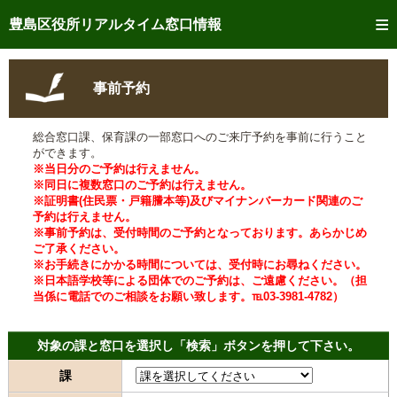
トップページへ
豊島区役所リアルタイム窓口情報
ご利用方法
事前予約
事前予約
総合窓口課、保育課の一部窓口へのご来庁予約を事前に行うこと
予約状況確認
ができます。
※当日分のご予約は行えません。
リアルタイム
窓口混雑状況
※同日に複数窓口のご予約は行えません。
※証明書(住民票・戸籍謄本等)及びマイナンバーカード関連のご
予約は行えません。
リアルタイム
交付状況確認
※事前予約は、受付時間のご予約となっております。あらかじめ
ご了承ください。
メール通知登録
※お手続きにかかる時間については、受付時にお尋ねください。
※日本語学校等による団体でのご予約は、ご遠慮ください。（担
当係に電話でのご相談をお願い致します。℡03-3981-4782）
混雑予想カレンダー
対象の課と窓口を選択し「検索」ボタンを押して下さい。
課