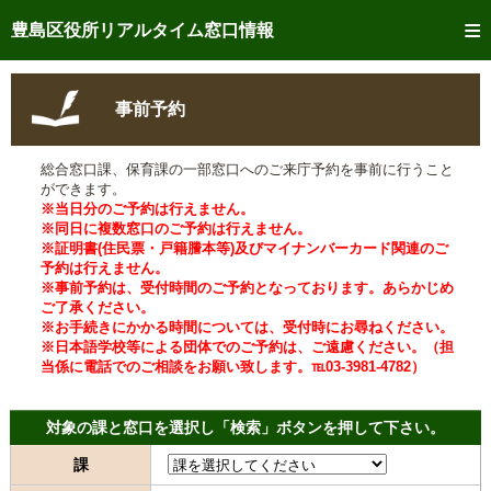
トップページへ
豊島区役所リアルタイム窓口情報
ご利用方法
事前予約
事前予約
総合窓口課、保育課の一部窓口へのご来庁予約を事前に行うこと
予約状況確認
ができます。
※当日分のご予約は行えません。
リアルタイム
窓口混雑状況
※同日に複数窓口のご予約は行えません。
※証明書(住民票・戸籍謄本等)及びマイナンバーカード関連のご
予約は行えません。
リアルタイム
交付状況確認
※事前予約は、受付時間のご予約となっております。あらかじめ
ご了承ください。
メール通知登録
※お手続きにかかる時間については、受付時にお尋ねください。
※日本語学校等による団体でのご予約は、ご遠慮ください。（担
当係に電話でのご相談をお願い致します。℡03-3981-4782）
混雑予想カレンダー
対象の課と窓口を選択し「検索」ボタンを押して下さい。
課