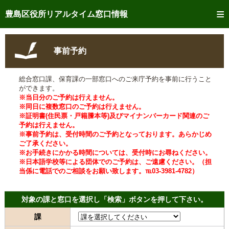
トップページへ
豊島区役所リアルタイム窓口情報
ご利用方法
事前予約
事前予約
総合窓口課、保育課の一部窓口へのご来庁予約を事前に行うこと
予約状況確認
ができます。
※当日分のご予約は行えません。
リアルタイム
窓口混雑状況
※同日に複数窓口のご予約は行えません。
※証明書(住民票・戸籍謄本等)及びマイナンバーカード関連のご
予約は行えません。
リアルタイム
交付状況確認
※事前予約は、受付時間のご予約となっております。あらかじめ
ご了承ください。
メール通知登録
※お手続きにかかる時間については、受付時にお尋ねください。
※日本語学校等による団体でのご予約は、ご遠慮ください。（担
当係に電話でのご相談をお願い致します。℡03-3981-4782）
混雑予想カレンダー
対象の課と窓口を選択し「検索」ボタンを押して下さい。
課