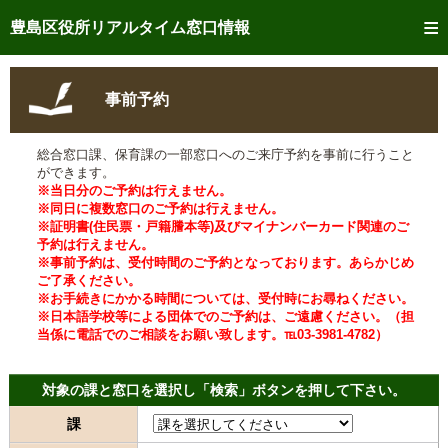
トップページへ
豊島区役所リアルタイム窓口情報
ご利用方法
事前予約
事前予約
総合窓口課、保育課の一部窓口へのご来庁予約を事前に行うこと
予約状況確認
ができます。
※当日分のご予約は行えません。
リアルタイム
窓口混雑状況
※同日に複数窓口のご予約は行えません。
※証明書(住民票・戸籍謄本等)及びマイナンバーカード関連のご
予約は行えません。
リアルタイム
交付状況確認
※事前予約は、受付時間のご予約となっております。あらかじめ
ご了承ください。
メール通知登録
※お手続きにかかる時間については、受付時にお尋ねください。
※日本語学校等による団体でのご予約は、ご遠慮ください。（担
当係に電話でのご相談をお願い致します。℡03-3981-4782）
混雑予想カレンダー
対象の課と窓口を選択し「検索」ボタンを押して下さい。
課