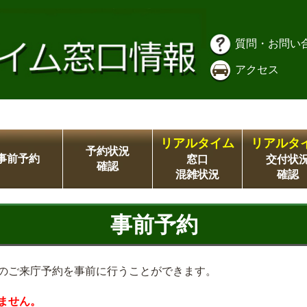
質問・お問い
アクセス
リアルタイム
リアルタ
予約状況
事前予約
窓口
交付状
確認
混雑状況
確認
事前予約
のご来庁予約を事前に行うことができます。
ません。