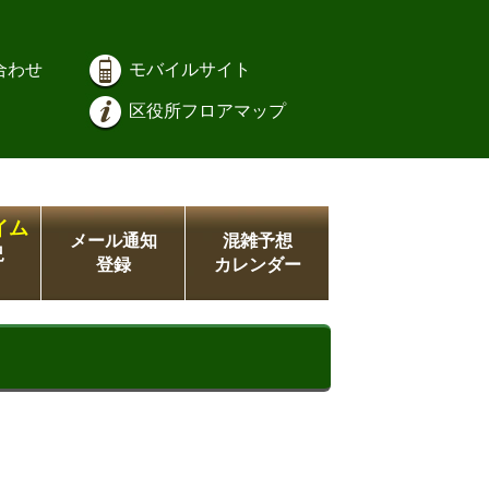
合わせ
モバイルサイト
区役所フロアマップ
イム
メール通知
混雑予想
況
登録
カレンダー