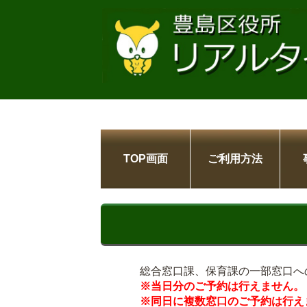
TOP画面
ご利用方法
総合窓口課、保育課の一部窓口へ
※当日分のご予約は行えません。
※同日に複数窓口のご予約は行え