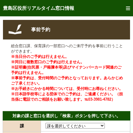
トップページへ
豊島区役所リアルタイム窓口情報
ご利用方法
事前予約
事前予約
総合窓口課、保育課の一部窓口へのご来庁予約を事前に行うこと
予約状況確認
ができます。
※当日分のご予約は行えません。
リアルタイム
窓口混雑状況
※同日に複数窓口のご予約は行えません。
※証明書(住民票・戸籍謄本等)及びマイナンバーカード関連のご
予約は行えません。
リアルタイム
交付状況確認
※事前予約は、受付時間のご予約となっております。あらかじめ
ご了承ください。
メール通知登録
※お手続きにかかる時間については、受付時にお尋ねください。
※日本語学校等による団体でのご予約は、ご遠慮ください。（担
当係に電話でのご相談をお願い致します。℡03-3981-4782）
混雑予想カレンダー
対象の課と窓口を選択し「検索」ボタンを押して下さい。
課