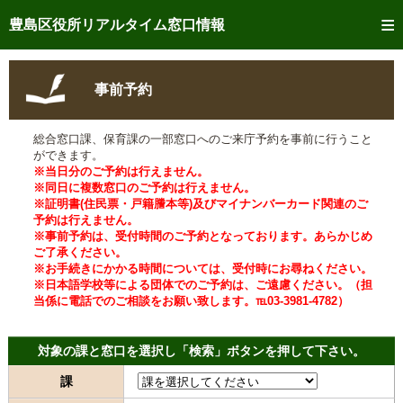
トップページへ
豊島区役所リアルタイム窓口情報
ご利用方法
事前予約
事前予約
総合窓口課、保育課の一部窓口へのご来庁予約を事前に行うこと
予約状況確認
ができます。
※当日分のご予約は行えません。
リアルタイム
窓口混雑状況
※同日に複数窓口のご予約は行えません。
※証明書(住民票・戸籍謄本等)及びマイナンバーカード関連のご
予約は行えません。
リアルタイム
交付状況確認
※事前予約は、受付時間のご予約となっております。あらかじめ
ご了承ください。
メール通知登録
※お手続きにかかる時間については、受付時にお尋ねください。
※日本語学校等による団体でのご予約は、ご遠慮ください。（担
当係に電話でのご相談をお願い致します。℡03-3981-4782）
混雑予想カレンダー
対象の課と窓口を選択し「検索」ボタンを押して下さい。
課