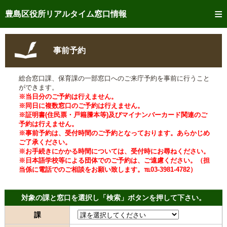
トップページへ
豊島区役所リアルタイム窓口情報
ご利用方法
事前予約
事前予約
総合窓口課、保育課の一部窓口へのご来庁予約を事前に行うこと
予約状況確認
ができます。
※当日分のご予約は行えません。
リアルタイム
窓口混雑状況
※同日に複数窓口のご予約は行えません。
※証明書(住民票・戸籍謄本等)及びマイナンバーカード関連のご
予約は行えません。
リアルタイム
交付状況確認
※事前予約は、受付時間のご予約となっております。あらかじめ
ご了承ください。
メール通知登録
※お手続きにかかる時間については、受付時にお尋ねください。
※日本語学校等による団体でのご予約は、ご遠慮ください。（担
当係に電話でのご相談をお願い致します。℡03-3981-4782）
混雑予想カレンダー
対象の課と窓口を選択し「検索」ボタンを押して下さい。
課