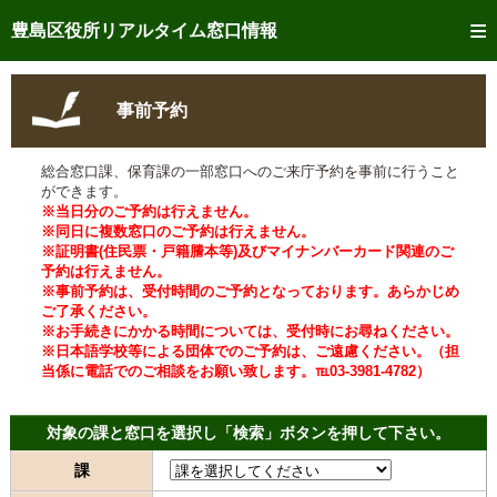
トップページへ
豊島区役所リアルタイム窓口情報
ご利用方法
事前予約
事前予約
総合窓口課、保育課の一部窓口へのご来庁予約を事前に行うこと
予約状況確認
ができます。
※当日分のご予約は行えません。
リアルタイム
窓口混雑状況
※同日に複数窓口のご予約は行えません。
※証明書(住民票・戸籍謄本等)及びマイナンバーカード関連のご
予約は行えません。
リアルタイム
交付状況確認
※事前予約は、受付時間のご予約となっております。あらかじめ
ご了承ください。
メール通知登録
※お手続きにかかる時間については、受付時にお尋ねください。
※日本語学校等による団体でのご予約は、ご遠慮ください。（担
当係に電話でのご相談をお願い致します。℡03-3981-4782）
混雑予想カレンダー
対象の課と窓口を選択し「検索」ボタンを押して下さい。
課