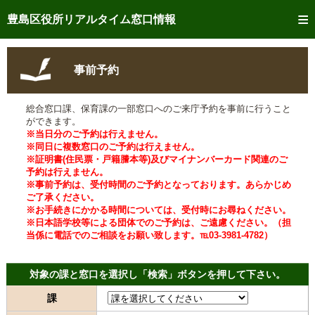
トップページへ
豊島区役所リアルタイム窓口情報
ご利用方法
事前予約
事前予約
総合窓口課、保育課の一部窓口へのご来庁予約を事前に行うこと
予約状況確認
ができます。
※当日分のご予約は行えません。
リアルタイム
窓口混雑状況
※同日に複数窓口のご予約は行えません。
※証明書(住民票・戸籍謄本等)及びマイナンバーカード関連のご
予約は行えません。
リアルタイム
交付状況確認
※事前予約は、受付時間のご予約となっております。あらかじめ
ご了承ください。
メール通知登録
※お手続きにかかる時間については、受付時にお尋ねください。
※日本語学校等による団体でのご予約は、ご遠慮ください。（担
当係に電話でのご相談をお願い致します。℡03-3981-4782）
混雑予想カレンダー
対象の課と窓口を選択し「検索」ボタンを押して下さい。
課