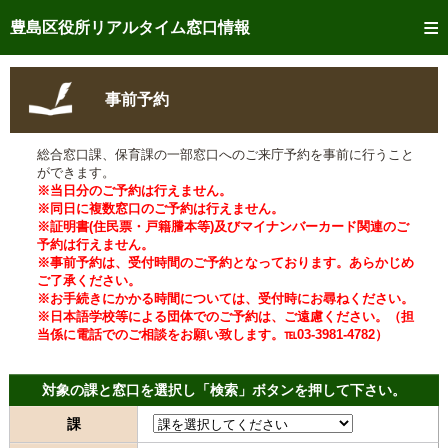
トップページへ
豊島区役所リアルタイム窓口情報
ご利用方法
事前予約
事前予約
総合窓口課、保育課の一部窓口へのご来庁予約を事前に行うこと
予約状況確認
ができます。
※当日分のご予約は行えません。
リアルタイム
窓口混雑状況
※同日に複数窓口のご予約は行えません。
※証明書(住民票・戸籍謄本等)及びマイナンバーカード関連のご
予約は行えません。
リアルタイム
交付状況確認
※事前予約は、受付時間のご予約となっております。あらかじめ
ご了承ください。
メール通知登録
※お手続きにかかる時間については、受付時にお尋ねください。
※日本語学校等による団体でのご予約は、ご遠慮ください。（担
当係に電話でのご相談をお願い致します。℡03-3981-4782）
混雑予想カレンダー
対象の課と窓口を選択し「検索」ボタンを押して下さい。
課