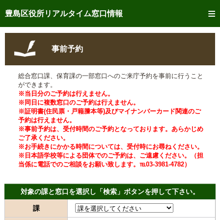
トップページへ
豊島区役所リアルタイム窓口情報
ご利用方法
事前予約
事前予約
総合窓口課、保育課の一部窓口へのご来庁予約を事前に行うこと
予約状況確認
ができます。
※当日分のご予約は行えません。
リアルタイム
窓口混雑状況
※同日に複数窓口のご予約は行えません。
※証明書(住民票・戸籍謄本等)及びマイナンバーカード関連のご
予約は行えません。
リアルタイム
交付状況確認
※事前予約は、受付時間のご予約となっております。あらかじめ
ご了承ください。
メール通知登録
※お手続きにかかる時間については、受付時にお尋ねください。
※日本語学校等による団体でのご予約は、ご遠慮ください。（担
当係に電話でのご相談をお願い致します。℡03-3981-4782）
混雑予想カレンダー
対象の課と窓口を選択し「検索」ボタンを押して下さい。
課