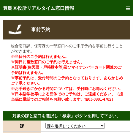
トップページへ
豊島区役所リアルタイム窓口情報
ご利用方法
事前予約
事前予約
総合窓口課、保育課の一部窓口へのご来庁予約を事前に行うこと
予約状況確認
ができます。
※当日分のご予約は行えません。
リアルタイム
窓口混雑状況
※同日に複数窓口のご予約は行えません。
※証明書(住民票・戸籍謄本等)及びマイナンバーカード関連のご
予約は行えません。
リアルタイム
交付状況確認
※事前予約は、受付時間のご予約となっております。あらかじめ
ご了承ください。
メール通知登録
※お手続きにかかる時間については、受付時にお尋ねください。
※日本語学校等による団体でのご予約は、ご遠慮ください。（担
当係に電話でのご相談をお願い致します。℡03-3981-4782）
混雑予想カレンダー
対象の課と窓口を選択し「検索」ボタンを押して下さい。
課