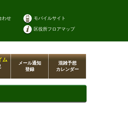
合わせ
モバイルサイト
区役所フロアマップ
イム
メール通知
混雑予想
況
登録
カレンダー