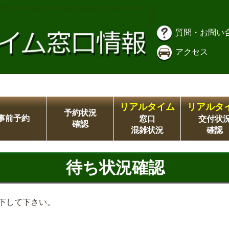
質問・お問い
アクセス
リアルタイム
リアルタ
予約状況
事前予約
窓口
交付状
確認
混雑状況
確認
待ち状況確認
下して下さい。