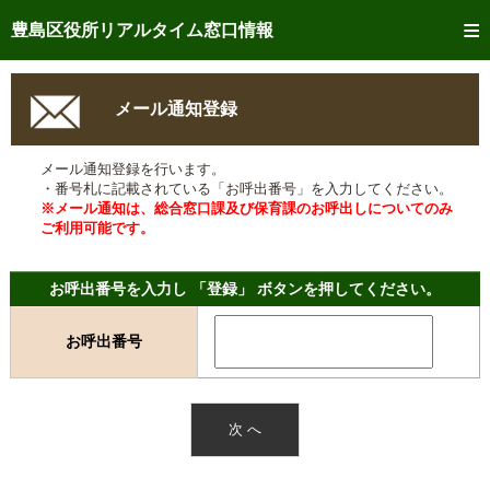
トップページへ
豊島区役所リアルタイム窓口情報
ご利用方法
メール通知登録
事前予約
メール通知登録を行います。
予約状況確認
・番号札に記載されている「お呼出番号」を入力してください。
※メール通知は、総合窓口課及び保育課のお呼出しについてのみ
リアルタイム
窓口混雑状況
ご利用可能です。
リアルタイム
交付状況確認
お呼出番号を入力し 「登録」 ボタンを押してください。
メール通知登録
お呼出番号
混雑予想カレンダー