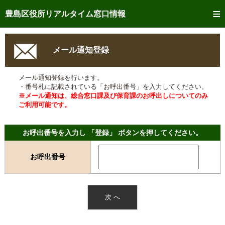
トップページへ
豊島区役所リアルタイム窓口情報
ご利用方法
メール通知登録
事前予約
メール通知登録を行います。
予約状況確認
・番号札に記載されている「お呼出番号」を入力してください。
※メール通知は、総合窓口課及び保育課のお呼出しについてのみ
リアルタイム
窓口混雑状況
ご利用可能です。
リアルタイム
交付状況確認
お呼出番号を入力し 「登録」 ボタンを押してください。
メール通知登録
お呼出番号
混雑予想カレンダー