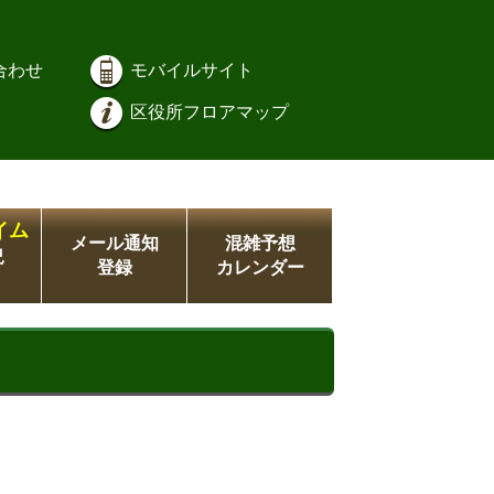
合わせ
モバイルサイト
区役所フロアマップ
イム
メール通知
混雑予想
況
登録
カレンダー