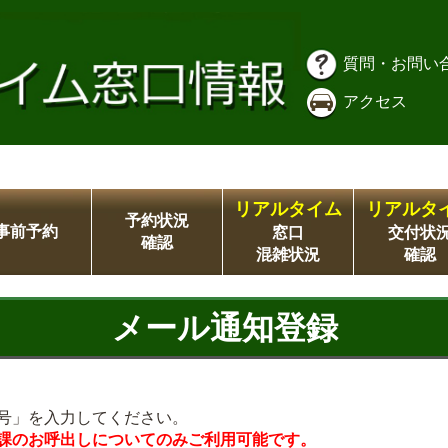
質問・お問い
アクセス
リアルタイム
リアルタ
予約状況
事前予約
窓口
交付状
確認
混雑状況
確認
メール通知登録
号」を入力してください。
課のお呼出しについてのみご利用可能です。