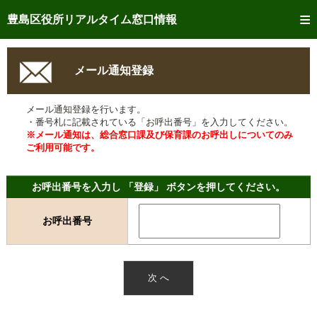
トップページへ
豊島区役所リアルタイム窓口情報
ご利用方法
メール通知登録
事前予約
メール通知登録を行います。
予約状況確認
・番号札に記載されている「お呼出番号」を入力してください。
※メール通知は、総合窓口課及び保育課のお呼出しについてのみ
リアルタイム
窓口混雑状況
ご利用可能です。
リアルタイム
交付状況確認
お呼出番号を入力し 「登録」 ボタンを押してください。
メール通知登録
お呼出番号
混雑予想カレンダー