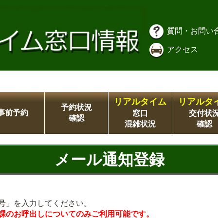
質問・お問い
アクセス
リアルタイム
リアルタ
予約状況
事前予約
窓口
交付状
確認
混雑状況
確認
メール通知登録
号」を入力してください。
課のお呼出しについてのみご利用可能です。