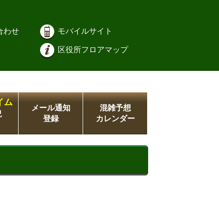
合わせ
モバイルサイト
区役所フロアマップ
イム
メール通知
混雑予想
況
登録
カレンダー