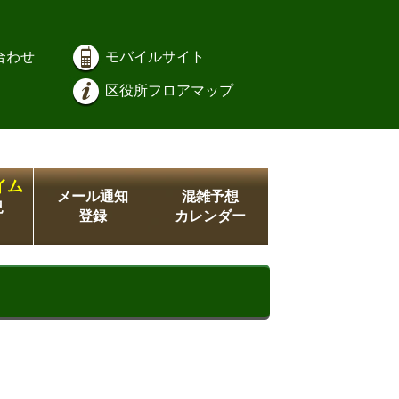
合わせ
モバイルサイト
区役所フロアマップ
イム
メール通知
混雑予想
況
登録
カレンダー