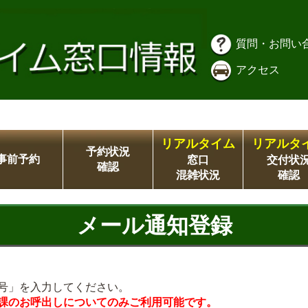
質問・お問い
アクセス
リアルタイム
リアルタ
予約状況
事前予約
窓口
交付状
確認
混雑状況
確認
メール通知登録
号」を入力してください。
課のお呼出しについてのみご利用可能です。