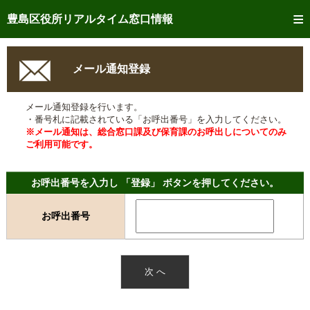
トップページへ
豊島区役所リアルタイム窓口情報
ご利用方法
メール通知登録
事前予約
メール通知登録を行います。
予約状況確認
・番号札に記載されている「お呼出番号」を入力してください。
※メール通知は、総合窓口課及び保育課のお呼出しについてのみ
リアルタイム
窓口混雑状況
ご利用可能です。
リアルタイム
交付状況確認
お呼出番号を入力し 「登録」 ボタンを押してください。
メール通知登録
お呼出番号
混雑予想カレンダー