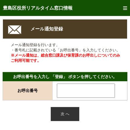
トップページへ
豊島区役所リアルタイム窓口情報
ご利用方法
メール通知登録
事前予約
メール通知登録を行います。
予約状況確認
・番号札に記載されている「お呼出番号」を入力してください。
※メール通知は、総合窓口課及び保育課のお呼出しについてのみ
リアルタイム
窓口混雑状況
ご利用可能です。
リアルタイム
交付状況確認
お呼出番号を入力し 「登録」 ボタンを押してください。
メール通知登録
お呼出番号
混雑予想カレンダー