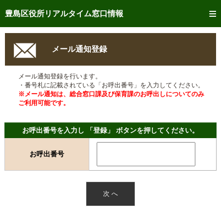
トップページへ
豊島区役所リアルタイム窓口情報
ご利用方法
メール通知登録
事前予約
メール通知登録を行います。
予約状況確認
・番号札に記載されている「お呼出番号」を入力してください。
※メール通知は、総合窓口課及び保育課のお呼出しについてのみ
リアルタイム
窓口混雑状況
ご利用可能です。
リアルタイム
交付状況確認
お呼出番号を入力し 「登録」 ボタンを押してください。
メール通知登録
お呼出番号
混雑予想カレンダー