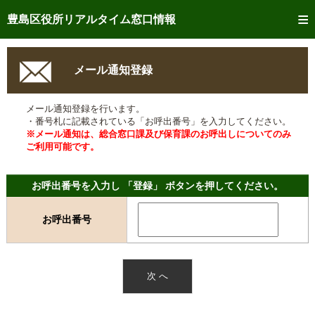
トップページへ
豊島区役所リアルタイム窓口情報
ご利用方法
メール通知登録
事前予約
メール通知登録を行います。
予約状況確認
・番号札に記載されている「お呼出番号」を入力してください。
※メール通知は、総合窓口課及び保育課のお呼出しについてのみ
リアルタイム
窓口混雑状況
ご利用可能です。
リアルタイム
交付状況確認
お呼出番号を入力し 「登録」 ボタンを押してください。
メール通知登録
お呼出番号
混雑予想カレンダー