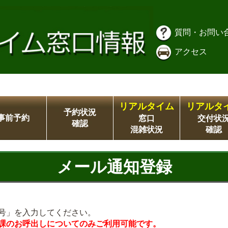
質問・お問い
アクセス
リアルタイム
リアルタ
予約状況
事前予約
窓口
交付状
確認
混雑状況
確認
メール通知登録
号」を入力してください。
課のお呼出しについてのみご利用可能です。