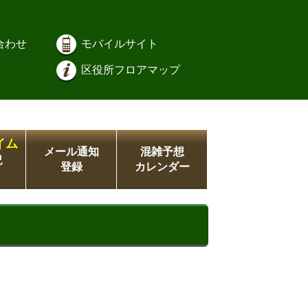
合わせ
モバイルサイト
区役所フロアマップ
イム
メール通知
混雑予想
況
登録
カレンダー