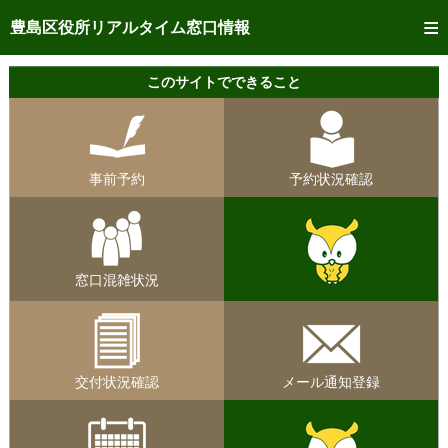
トップページへ
豊島区役所リアルタイム窓口情報
ご利用方法
このサイトでできること
事前予約
予約状況確認
事前予約
予約状況確認
リアルタイム
窓口混雑状況
リアルタイム
交付状況確認
窓口混雑状況
メール通知登録
混雑予想カレンダー
交付状況確認
メール通知登録