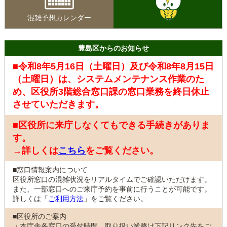
混雑予想カレンダー
豊島区からのお知らせ
■令和8年5月16日（土曜日）及び令和8年8月15日
（土曜日）は、システムメンテナンス作業のた
め、区役所3階総合窓口課の窓口業務を終日休止
させていただきます。
■区役所に来庁しなくてもできる手続きがありま
す。
→詳しくは
こちら
をご覧ください。
■窓口情報案内について
区役所窓口の混雑状況をリアルタイムでご確認いただけます。
また、一部窓口へのご来庁予約を事前に行うことが可能です。
詳しくは「
ご利用方法
」をご覧ください。
■区役所のご案内
・本庁舎各窓口の受付時間、取り扱い業務は下記リンク先をご